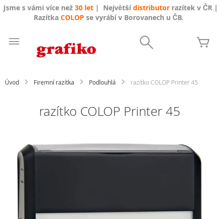
Jsme s vámi více než
30 let
| Největší
distributor
razítek v ČR |
Razítka
COLOP
se vyrábí v Borovanech u ČB.
Přejít
na
Search
Mů
obsah
Úvod
Firemní razítka
Podlouhlá
razítko COLOP Printer 45
razítko COLOP Printer 45
Přeskočit
na
konec
galerie
s
obrázky