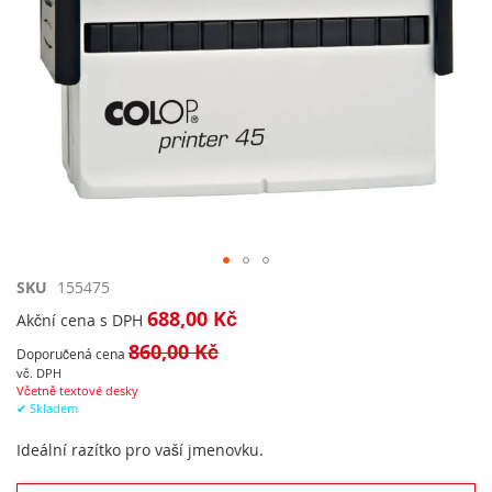
Přeskočit
SKU
155475
na
688,00 Kč
Akční cena s DPH
začátek
860,00 Kč
galerie
Doporučená cena
s
vč. DPH
Včetně textové desky
obrázky
✔ Skladem
Ideální razítko pro vaší jmenovku.