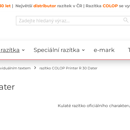
30 let
| Největší
distributor
razítek v ČR | Razítka
COLOP
se vy
Search
razítka
Speciální razítka
e-mark
ividuálním textem
razítko COLOP Printer R 30 Dater
ater
Kulaté razítko oficiálního charakteru