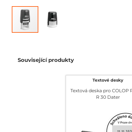
Přeskočit
na
začátek
galerie
s
Související produkty
obrázky
Textové desky
Textová deska pro COLOP P
R 30 Dater