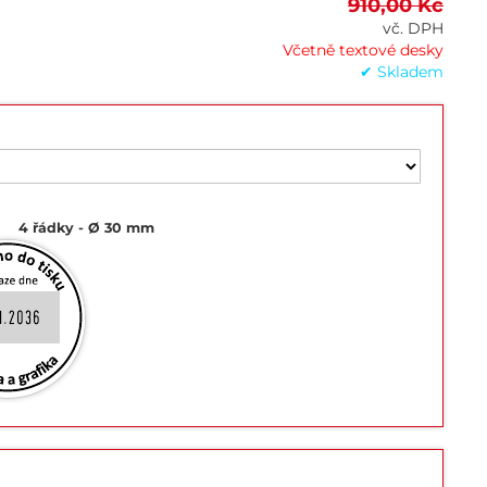
910,00 Kč
vč. DPH
Včetně textové desky
✔ Skladem
4 řádky
Ø 30 mm