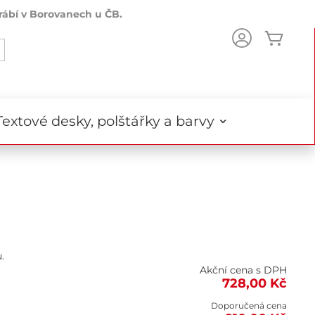
rábí v Borovanech u ČB.
Můj k
Search
Textové desky, polštářky a barvy
.
Akční cena s DPH
728,00 Kč
Doporučená cena