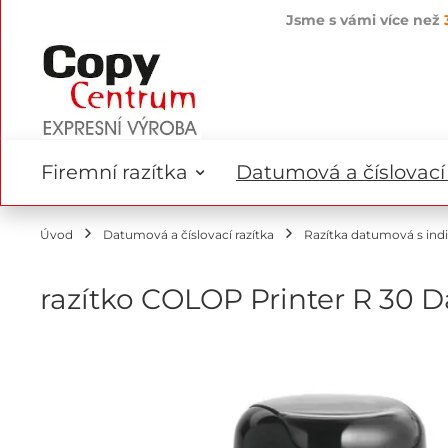
Jsme s vámi více než
Přejít
na
obsah
Firemní razítka
Datumová a číslovací 
Úvod
Datumová a číslovací razítka
Razítka datumová s ind
razítko COLOP Printer R 30 D
Přeskočit
na
konec
galerie
s
obrázky