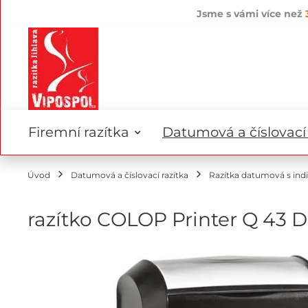
Jsme s vámi více než
Přejít
na
obsah
Firemní razítka
Datumová a číslovací 
Úvod
Datumová a číslovací razítka
Razítka datumová s ind
razítko COLOP Printer Q 43 D
Přeskočit
na
konec
galerie
s