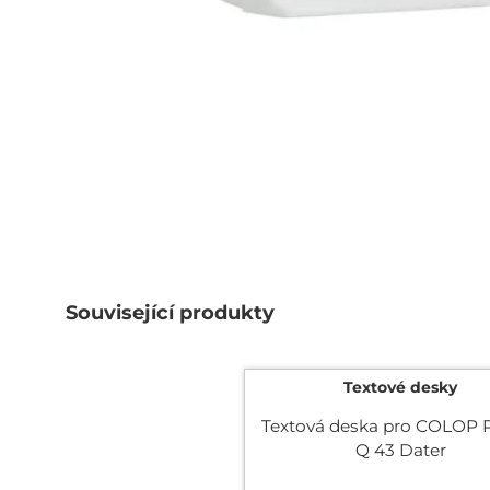
Přeskočit
na
začátek
galerie
s
obrázky
Související produkty
Textové desky
Textová deska pro COLOP P
Q 43 Dater