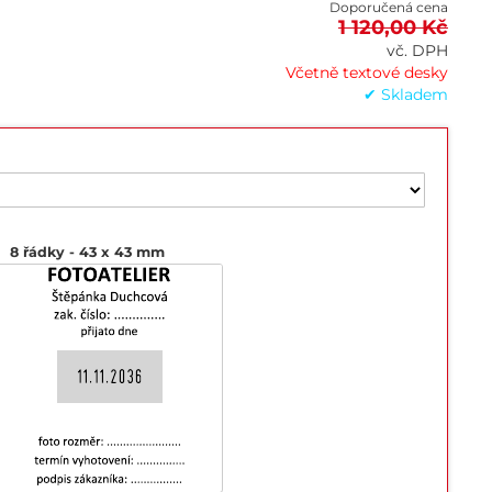
Doporučená cena
1 120,00 Kč
vč. DPH
Včetně textové desky
✔ Skladem
8 řádky
43 x 43 mm