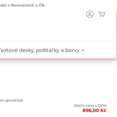
rábí v Borovanech u ČB.
Můj k
ch
Textové desky, polštářky a barvy
m uprostřed.
Akční cena s DPH
896,00 Kč