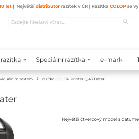
30 let
| Největší
distributor
razítek v ČR | Razítka
COLOP
se vy
Sear
Search
razítka
Speciální razítka
e-mark
ividuálním textem
razítko COLOP Printer Q 43 Dater
ater
Největší čtvercový model s datume