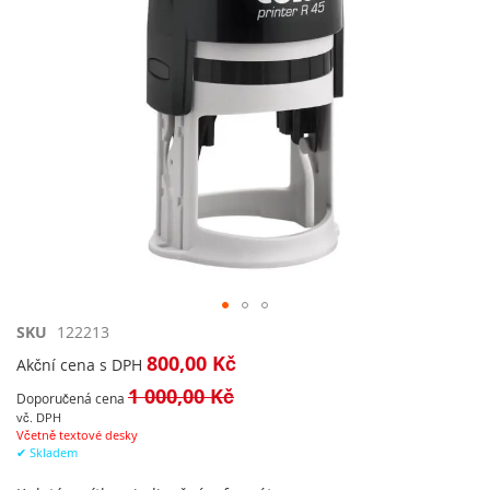
Přeskočit
SKU
122213
na
800,00 Kč
Akční cena s DPH
začátek
1 000,00 Kč
galerie
Doporučená cena
s
vč. DPH
Včetně textové desky
obrázky
✔ Skladem