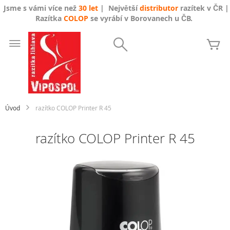
Jsme s vámi více než
30 let
| Největší
distributor
razítek v ČR |
Razítka
COLOP
se vyrábí v Borovanech u ČB.
Přejít
na
Search
Mů
obsah
Úvod
razítko COLOP Printer R 45
razítko COLOP Printer R 45
Přeskočit
na
konec
galerie
s
obrázky