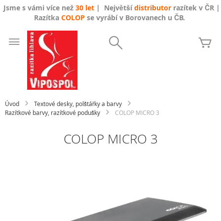
Jsme s vámi více než
30 let
| Největší
distributor
razítek v ČR |
Razítka
COLOP
se vyrábí v Borovanech u ČB.
Přejít
na
Search
Mů
obsah
Úvod
Textové desky, polštářky a barvy
Razítkové barvy, razítkové podušky
COLOP MICRO 3
COLOP MICRO 3
Přeskočit
na
konec
galerie
s
obrázky