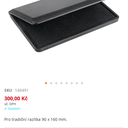
Přeskočit
SKU
140491
na
300,00 Kč
začátek
vč. DPH
galerie
✔ Skladem
s
obrázky
Pro tradiční razítka 90 x 160 mm.