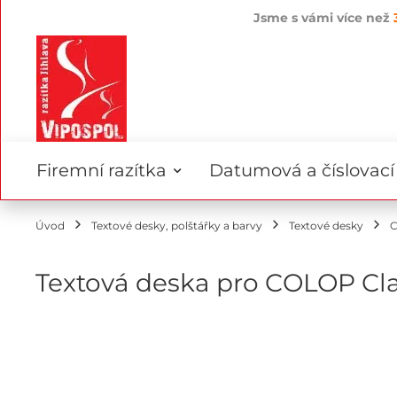
Jsme s vámi více než
Přejít
na
obsah
Firemní razítka
Datumová a číslovací 
Úvod
Textové desky, polštářky a barvy
Textové desky
C
Textová deska pro COLOP Cla
Přeskočit
na
konec
galerie
s