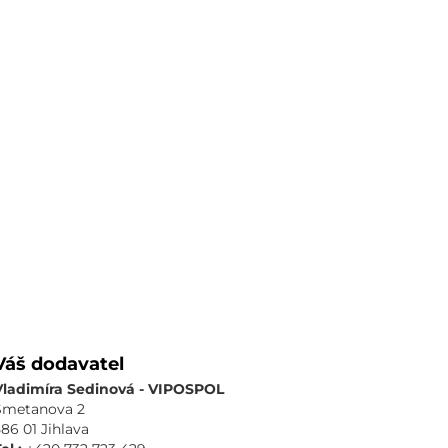
Váš dodavatel
Vladimíra Sedinová - VIPOSPOL
Smetanova 2
586 01 Jihlava