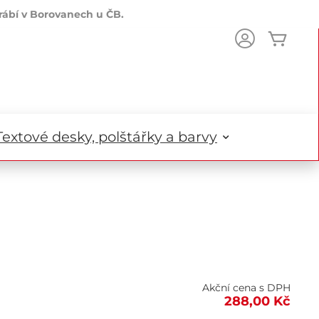
rábí v Borovanech u ČB.
Můj k
ch
Textové desky, polštářky a barvy
Akční cena s DPH
288,00 Kč