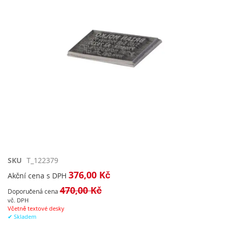
Přeskočit
SKU
T_122379
na
376,00 Kč
Akční cena s DPH
začátek
470,00 Kč
galerie
Doporučená cena
s
vč. DPH
Včetně textové desky
obrázky
✔ Skladem