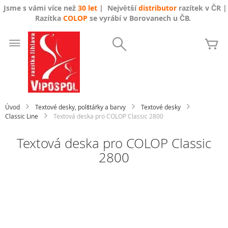
Jsme s vámi více než
30 let
| Největší
distributor
razítek v ČR |
Razítka
COLOP
se vyrábí v Borovanech u ČB.
Přejít
na
Search
Mů
obsah
Úvod
Textové desky, polštářky a barvy
Textové desky
Classic Line
Textová deska pro COLOP Classic 2800
Textová deska pro COLOP Classic
2800
Přeskočit
na
konec
galerie
s
obrázky