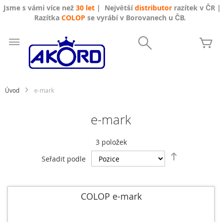
Jsme s vámi více než
30 let
| Největší
distributor
razítek v ČR |
Razítka
COLOP
se vyrábí v Borovanech u ČB.
Přejít
na
Search
Mů
obsah
Úvod
e-mark
e-mark
3
položek
Nastavit
Seřadit podle
sestupně
COLOP e-mark