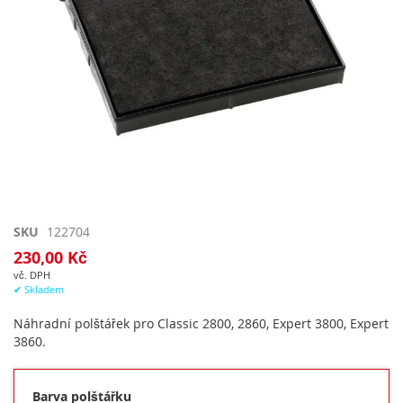
Přeskočit
SKU
122704
na
230,00 Kč
začátek
vč. DPH
galerie
✔ Skladem
s
obrázky
Náhradní polštářek pro Classic 2800, 2860, Expert 3800, Expert
3860.
Barva polštářku