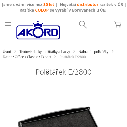
Jsme s vámi více než
30 let
| Největší
distributor
razítek v ČR |
Razítka
COLOP
se vyrábí v Borovanech u ČB.
Přejít
na
Search
Mů
obsah
Úvod
Textové desky, polštářky a barvy
Náhradní polštářky
Dater / Office / Classic / Expert
Polštářek E/2800
Polštářek E/2800
Přeskočit
na
konec
galerie
s
obrázky