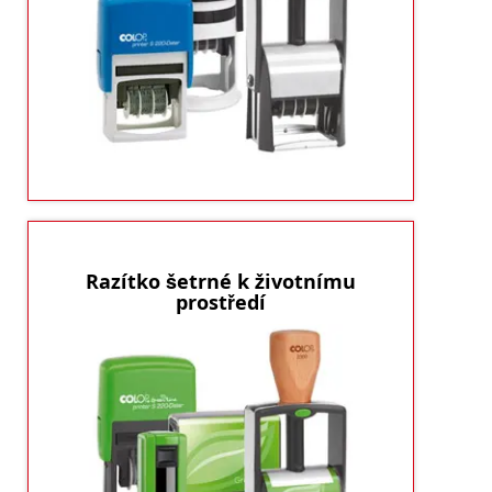
Potřebujete „datumku“
Konec všem zmatkům.
nebo „číslovačku“? Tak tady jsou.
ukázat produkty
Razítko šetrné k životnímu
prostředí
Razítka Green
Životní prostředí nám není jedno!
Line vyrábíme z materiálu, který je z 80%