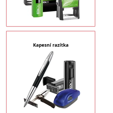
recyklovatelný. A to se počítá.
ukázat produkty
Kapesní razítka
Kapesní razítkaKapesní razítka vhodná na cesty
Budete jej mít vždy při sobě. A
i do kanceláře.
navíc vypadají velmi dobře jako designový
doplňek.
ukázat produkty