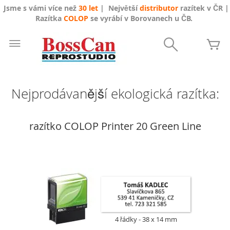
Jsme s vámi více než
30 let
| Největší
distributor
razítek v ČR |
Razítka
COLOP
se vyrábí v Borovanech u ČB.
Přejít
na
Search
Mů
obsah
Nejprodávanější ekologická razítka:
razítko COLOP Printer 20 Green Line
4 řádky
38 x 14 mm