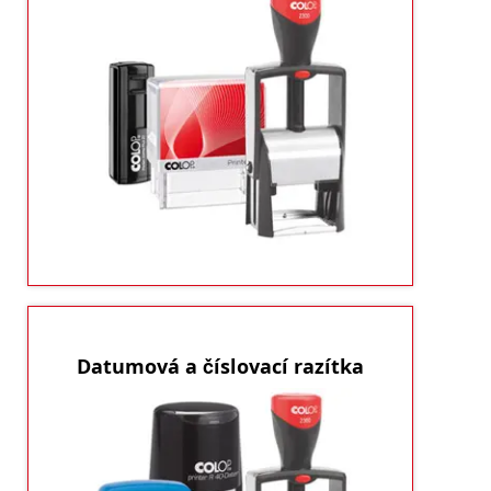
Razítkování nikdy nebylo zábavnější a
Klasické i atypické tvary a velikosti,
jednodušší.
které budete potřebovat.
ukázat produkty
Datumová a číslovací razítka