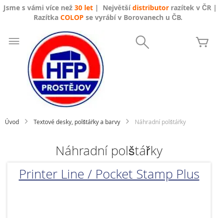
Jsme s vámi více než
30 let
| Největší
distributor
razítek v ČR |
Razítka
COLOP
se vyrábí v Borovanech u ČB.
Přejít
na
Search
Mů
obsah
Úvod
Textové desky, polštářky a barvy
Náhradní polštářky
Náhradní polštářky
Printer Line / Pocket Stamp Plus