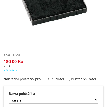
Přeskočit
SKU
122571
na
180,00 Kč
začátek
vč. DPH
galerie
✔ Skladem
s
obrázky
Náhradní polštářky pro COLOP Printer 55, Printer 55 Dater.
Barva polštářku