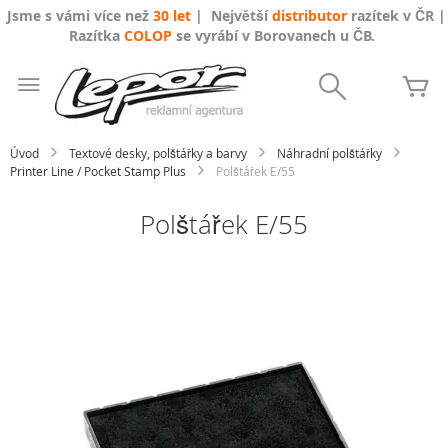
Jsme s vámi více než
30 let
| Největší
distributor
razítek v ČR |
Razítka
COLOP
se vyrábí v Borovanech u ČB.
Přejít
na
Search
Mů
obsah
Úvod
Textové desky, polštářky a barvy
Náhradní polštářky
Printer Line / Pocket Stamp Plus
Polštářek E/55
Polštářek E/55
Přeskočit
na
konec
galerie
s
obrázky