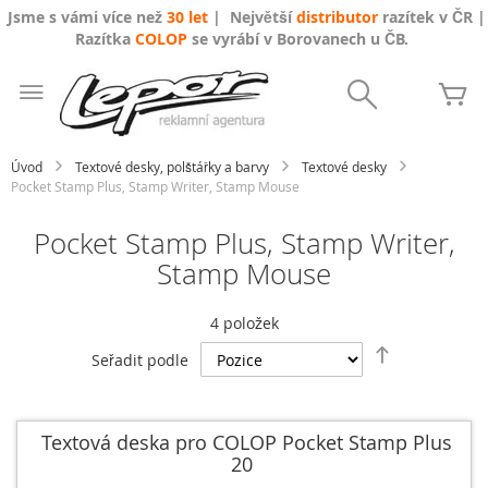
Jsme s vámi více než
30 let
| Největší
distributor
razítek v ČR |
Razítka
COLOP
se vyrábí v Borovanech u ČB.
Přejít
na
Search
Mů
obsah
Úvod
Textové desky, polštářky a barvy
Textové desky
Pocket Stamp Plus, Stamp Writer, Stamp Mouse
Pocket Stamp Plus, Stamp Writer,
Stamp Mouse
4
položek
Nastavit
Seřadit podle
sestupně
Textová deska pro COLOP Pocket Stamp Plus
20