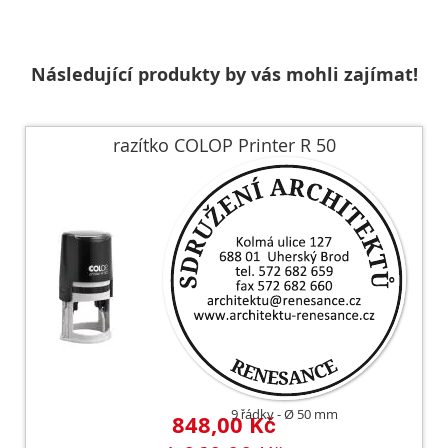
Následující produkty by vás mohli zajímat!
razítko COLOP Printer R 50
9 řádky
Ø 50 mm
848,00 Kč