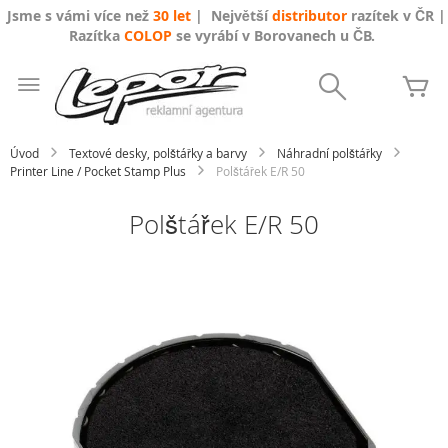
Jsme s vámi více než
30 let
| Největší
distributor
razítek v ČR |
Razítka
COLOP
se vyrábí v Borovanech u ČB.
Přejít
na
Search
Mů
obsah
Úvod
Textové desky, polštářky a barvy
Náhradní polštářky
Printer Line / Pocket Stamp Plus
Polštářek E/R 50
Polštářek E/R 50
Přeskočit
na
konec
galerie
s
obrázky