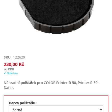
Přeskočit
SKU
122629
na
230,00 Kč
začátek
vč. DPH
galerie
✔ Skladem
s
obrázky
Náhradní polštářek pro COLOP Printer R 50, Printer R 50-
Dater.
Barva polštářku