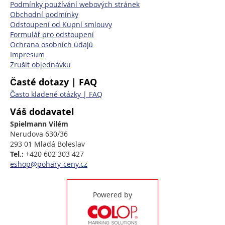
Podmínky používání webových stránek
Obchodní podmínky
Odstoupení od Kupní smlouvy
Formulář pro odstoupení
Ochrana osobních údajů
Impresum
Zrušit objednávku
Časté dotazy | FAQ
Často kladené otázky | FAQ
Váš dodavatel
Spielmann Vilém
Nerudova 630/36
293 01 Mladá Boleslav
Tel.:
+420 602 303 427
eshop@pohary-ceny.cz
Powered by