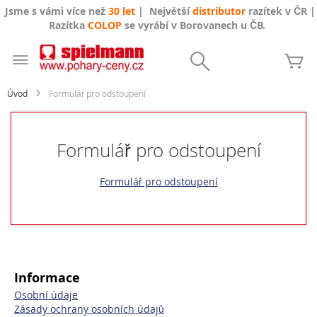
Jsme s vámi více než
30 let
| Největší
distributor
razítek v ČR |
Razítka
COLOP
se vyrábí v Borovanech u ČB.
Přejít
na
Search
Mů
obsah
Úvod
Formulář pro odstoupení
Formulář pro odstoupení
Formulář pro odstoupení
Informace
Osobní údaje
Zásady ochrany osobních údajů