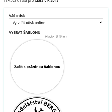
Textová deska pro
Classic R 2045
Váš otisk
VYBRAT ŠABLONU
9 řádky
Ø 45 mm
Začít s prázdnou šablonou