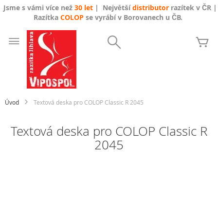
Jsme s vámi více než
30 let
| Největší
distributor
razítek v ČR |
Razítka
COLOP
se vyrábí v Borovanech u ČB.
Přejít
na
Search
Mů
obsah
Úvod
Textová deska pro COLOP Classic R 2045
Textová deska pro COLOP Classic R
2045
Přeskočit
na
konec
galerie
s
obrázky