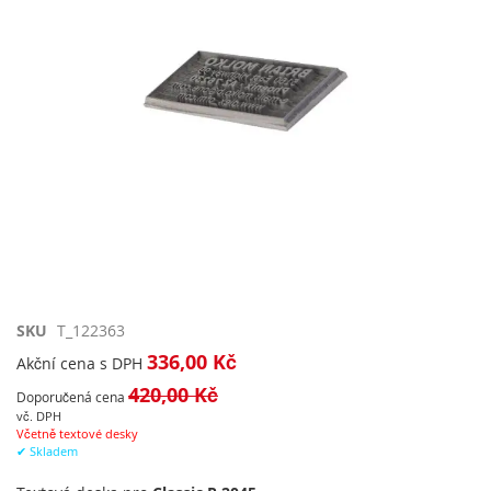
Přeskočit
SKU
T_122363
na
336,00 Kč
Akční cena s DPH
začátek
420,00 Kč
galerie
Doporučená cena
s
vč. DPH
Včetně textové desky
obrázky
✔ Skladem