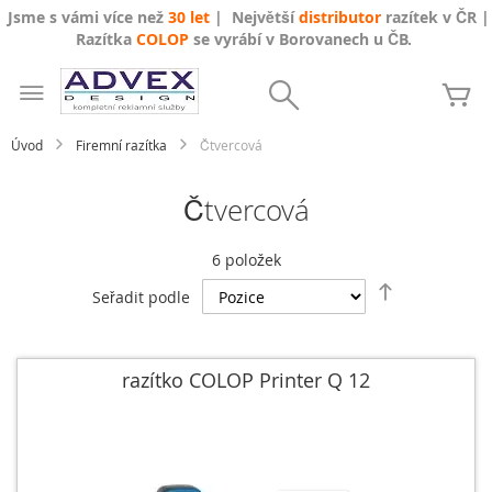
Jsme s vámi více než
30 let
| Největší
distributor
razítek v ČR |
Razítka
COLOP
se vyrábí v Borovanech u ČB.
Přejít
na
Search
Mů
obsah
Úvod
Firemní razítka
Čtvercová
Čtvercová
6
položek
Nastavit
Seřadit podle
sestupně
razítko COLOP Printer Q 12