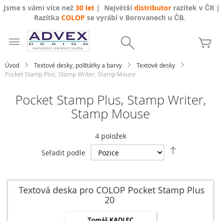
Jsme s vámi více než
30 let
| Největší
distributor
razítek v ČR |
Razítka
COLOP
se vyrábí v Borovanech u ČB.
Přejít
na
Search
Mů
obsah
Úvod
Textové desky, polštářky a barvy
Textové desky
Pocket Stamp Plus, Stamp Writer, Stamp Mouse
Pocket Stamp Plus, Stamp Writer,
Stamp Mouse
4
položek
Nastavit
Seřadit podle
sestupně
Textová deska pro COLOP Pocket Stamp Plus
20