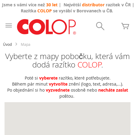
Jsme s vámi více než
30 let
| Největší
distributor
razítek v ČR |
Razítka
COLOP
se vyrábí v Borovanech u ČB.
Přejít
na
Search
Mů
obsah
Úvod
Mapa
Vyberte z mapy pobočku, která vám
dodá razítko
COLOP
.
Poté si
vyberete
razítko, které potřebujete.
Během pár minut
vytvoříte
znění (logo, text, adresa,...).
Po objednání si ho
vyzvednete
osobně nebo
necháte zaslat
poštou.