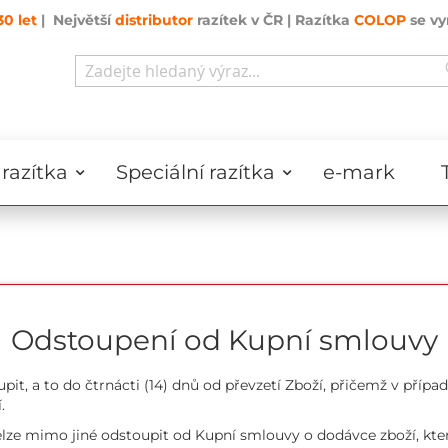
30 let
| Největší
distributor
razítek v ČR | Razítka
COLOP
se vy
Search
razítka
Speciální razítka
e-mark
Odstoupení od Kupní smlouvy
it, a to do čtrnácti (14) dnů od převzetí Zboží, přičemž v příp
.
elze mimo jiné odstoupit od Kupní smlouvy o dodávce zboží, kte