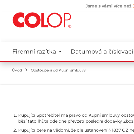
Jsme s vámi více než
Přejít
na
obsah
Firemní razítka
Datumová a číslovací 
Úvod
Odstoupení od Kupní smlouvy
Kupující Spotřebitel má právo od Kupní smlouvy odstoup
běží tato lhůta ode dne převzetí poslední dodávky Zboží
Kupující bere na vědomí, že dle ustanovení § 1837 OZ n