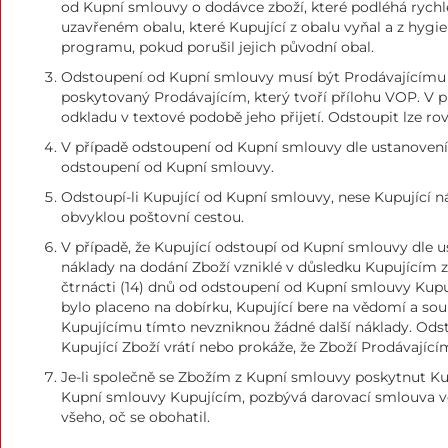
od Kupní smlouvy o dodávce zboží, které podléhá rychlé
uzavřeném obalu, které Kupující z obalu vyňal a z hy
programu, pokud porušil jejich původní obal.
Odstoupení od Kupní smlouvy musí být Prodávajícímu o
poskytovaný Prodávajícím, který tvoří přílohu VOP. V p
odkladu v textové podobě jeho přijetí. Odstoupit lze r
V případě odstoupení od Kupní smlouvy dle ustanovení č
odstoupení od Kupní smlouvy.
Odstoupí-li Kupující od Kupní smlouvy, nese Kupující n
obvyklou poštovní cestou.
V případě, že Kupující odstoupí od Kupní smlouvy dle us
náklady na dodání Zboží vzniklé v důsledku Kupujícím z
čtrnácti (14) dnů od odstoupení od Kupní smlouvy Kupují
bylo placeno na dobírku, Kupující bere na vědomí a sou
Kupujícímu tímto nevzniknou žádné další náklady. Odsto
Kupující Zboží vrátí nebo prokáže, že Zboží Prodávající
Je-li společně se Zbožím z Kupní smlouvy poskytnut Ku
Kupní smlouvy Kupujícím, pozbývá darovací smlouva ve 
všeho, oč se obohatil.