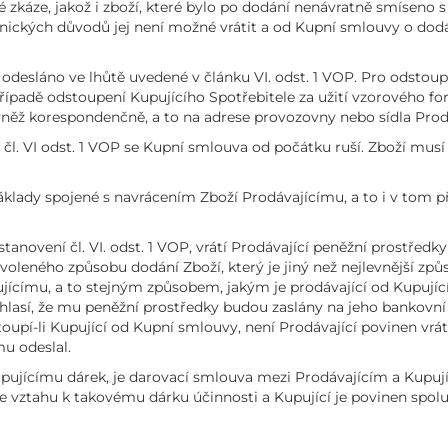
 zkáze, jakož i zboží, které bylo po dodání nenávratně smíseno
gienických důvodů jej není možné vrátit a od Kupní smlouvy o d
desláno ve lhůtě uvedené v článku VI. odst. 1 VOP. Pro odstou
řípadě odstoupení Kupujícího Spotřebitele za užití vzorového f
ovněž korespondenčně, a to na adrese provozovny nebo sídla Prodá
l. VI odst. 1 VOP se Kupní smlouva od počátku ruší. Zboží musí
áklady spojené s navrácením Zboží Prodávajícímu, a to i v tom 
tanovení čl. VI. odst. 1 VOP, vrátí Prodávající peněžní prostředk
voleného způsobu dodání Zboží, který je jiný než nejlevnější zp
címu, a to stejným způsobem, jakým je prodávající od Kupujícího
hlasí, že mu peněžní prostředky budou zaslány na jeho bankovní 
upí-li Kupující od Kupní smlouvy, není Prodávající povinen vrát
mu odeslal.
pujícímu dárek, je darovací smlouva mezi Prodávajícím a Kupuj
vztahu k takovému dárku účinnosti a Kupující je povinen spolu