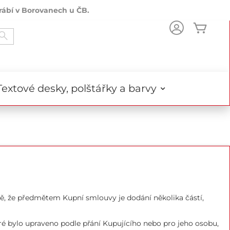
rábí v Borovanech u ČB.
Můj k
Search
Textové desky, polštářky a barvy
adě, že předmětem Kupní smlouvy je dodání několika částí,
ré bylo upraveno podle přání Kupujícího nebo pro jeho osobu,