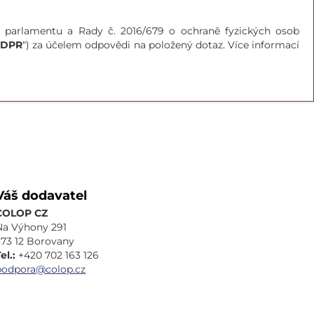
ho parlamentu a Rady č. 2016/679 o ochraně fyzických osob
DPR
“) za účelem odpovědi na položený dotaz. Více informací
Váš dodavatel
COLOP CZ
Na Výhony 291
373 12 Borovany
el.:
+420 702 163 126
podpora@colop.cz