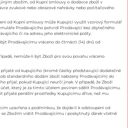
 s jiným zbožím, od Kupní smlouvy o dodávce zboží v
odávce zvukové nebo obrazové nahrávky nebo počítačového
pení od Kupní smlouvy může Kupující využít vzorový formulář
ormuláře Prodávajícího potvrdí Prodávající bez zbytečného
vajícího či na adresu jeho elektronické pošty.
 být Prodávajícímu vráceno do čtrnácti (14) dnů od
případě, nemůže-li být Zboží pro svou povahu vráceno
y přijaté od kupujícího (kromě částky představující dodatečné
ůsob standardního dodání zboží nabízený Prodávajícím) do
 přijal, pokud Kupující neurčí jinak. V případě, že Zboží
účet, který je za tímto účelem povinen sdělit Prodávajícímu.
it přijaté peněžní prostředky Kupujícímu dříve, než mu
ícím uzavřena s podmínkou, že dojde-li k odstoupení od
 se Zbožím vrátit Prodávajícímu i poskytnutý dárek včetně