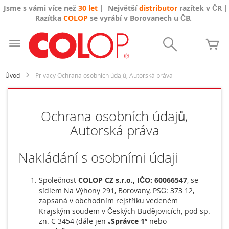
Jsme s vámi více než
30 let
| Největší
distributor
razítek v ČR |
Razítka
COLOP
se vyrábí v Borovanech u ČB.
Přejít
na
Search
Mů
obsah
Úvod
Privacy Ochrana osobních údajů, Autorská práva
Ochrana osobních údajů,
Autorská práva
Nakládání s osobními údaji
Společnost
COLOP CZ s.r.o., IČO: 60066547
, se
sídlem Na Výhony 291, Borovany, PSČ: 373 12,
zapsaná v obchodním rejstříku vedeném
Krajským soudem v Českých Budějovicích, pod sp.
zn. C 3454 (dále jen „
Správce 1
“ nebo