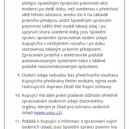
předpis Společným správcům povinnost vést
evidenci po delší dobu, než uvedenou v předchozí
větě tohoto odstavce, anebo lze-li na základě
právního předpisu uložit Společným správcům
povinnost sdělit třetí osobě takový údaj i po
uplynutí shora uvedené doby, jsou Společní
správci oprávněni zpracovávat osobní údaje
Kupujícího v nezbytném rozsahu i po dobu
stanovenou takovým právním předpisem.
Zpracování probíhá v elektronické podobě
automatizovaným systémem nebo v tištěné
podobě neautomatizovaným způsobem.
Osobní údaje nebudou bez předchozího souhlasu
Kupujícího předávány třetím osobám, vyjma osob
realizujících dopravu Zboží dle Kupní smlouvy.
Kupující má dále právo podávat stížnosti ohledně
zpracovávání osobních údajů dozorovému
orgánu, kterým je Úřad pro ochranu osobních
údajů (
www.uoou.cz
).
Požádá-li Kupující o informaci o zpracování svých
osobních údajů, jsou Společní správci povinni mu