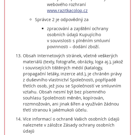
webového rozhraní
www.razitkacolop.cz
Správce 2 je odpovědný za
zpracování a zajištění ochrany
osobních údajů Kupujícího
v souvislosti s plněním smluvní
povinnosti – dodání zboží.
Obsah Internetových stránek, včetně veškerých
materiálů (texty, fotografie, obrázky, loga aj.), jakož
i souvisejících tištěných médií (katalogy,
propagační letáky, inzerce atd.), je chráněn právy
z duševního vlastnictví Společnosti, popřípadě
třetích osob, jež jsou se Společností ve smluvním
vztahu. Obsah nesmí být bez písemného
souhlasu Společnosti měněn, kopírován,
rozmnožován, ani jinak šířen a využíván žádnou
třetí stranou k jakémukoli účelu.
Více informací o ochraně Vašich osobních údajů
naleznete v záložce Zásady ochrany osobních
údajů