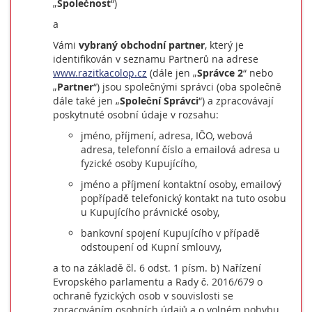
„
Společnost
“)
a
Vámi
vybraný obchodní partner
, který je
identifikován v seznamu Partnerů na adrese
www.razitkacolop.cz
(dále jen „
Správce 2
“ nebo
„
Partner
“) jsou společnými správci (oba společně
dále také jen „
Společní Správci
“) a zpracovávají
poskytnuté osobní údaje v rozsahu:
jméno, příjmení, adresa, IČO, webová
adresa, telefonní číslo a emailová adresa u
fyzické osoby Kupujícího,
jméno a příjmení kontaktní osoby, emailový
popřípadě telefonický kontakt na tuto osobu
u Kupujícího právnické osoby,
bankovní spojení Kupujícího v případě
odstoupení od Kupní smlouvy,
a to na základě čl. 6 odst. 1 písm. b) Nařízení
Evropského parlamentu a Rady č. 2016/679 o
ochraně fyzických osob v souvislosti se
zpracováním osobních údajů a o volném pohybu