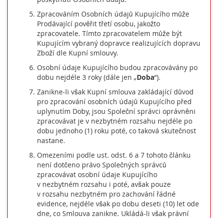
Zpracováním Osobních údajů Kupujícího může
Prodávající pověřit třetí osobu, jakožto
zpracovatele. Tímto zpracovatelem může být
Kupujícím vybraný dopravce realizujících dopravu
Zboží dle Kupní smlouvy.
Osobní údaje Kupujícího budou zpracovávány po
dobu nejdéle 3 roky (dále jen „
Doba
“).
Zanikne-li však Kupní smlouva zakládající důvod
pro zpracování osobních údajů Kupujícího před
uplynutím Doby, jsou Společní správci oprávněni
zpracovávat je v nezbytném rozsahu nejdéle po
dobu jednoho (1) roku poté, co taková skutečnost
nastane.
Omezeními podle ust. odst. 6 a 7 tohoto článku
není dotčeno právo Společných správců
zpracovávat osobní údaje Kupujícího
v nezbytném rozsahu i poté, avšak pouze
v rozsahu nezbytném pro zachování řádné
evidence, nejdéle však po dobu deseti (10) let ode
dne, co Smlouva zanikne. Ukládá-li však právní