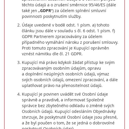
těchto údajů a o zrušení směrnice 95/46/ES (dále
také jen „
GDPR
“) za účelem splnění smluvní
povinnosti poskytnutím služby.
Údaje uvedené v bodě odst. 1 písm. a) tohoto
článku jsou dále v souladu s čl. 6 odst. 1 písm. f)
GDPR Partnerem zpracovávány za účelem
případného vymáhání nároku z porušení smlouvy.
Proti tomuto zpracování je Kupující oprávněn
vznést námitku dle čl. 21 GDPR.
Kupující má právo kdykoli žádat přístup ke svým
zpracovávaným osobním údajům, opravu
a doplnění neúplných osobních údajů, výmaz
svých osobních údajů, omezení zpracování, a dále
uplatňovat právo na přenositelnost údajů.
Kupující je povinen uvádět své Osobní údaje
správně a pravdivě, a informovat Společné
správce bez zbytečného odkladu o změně svých
Osobních údajů. Kupující odesláním Objednávky
stvrzuje, že poskytnuté Osobní údaje jsou přesné,
a že byl poučen o tom, že se jedná o dobrovolné
poskytnutí Osobních údajů.