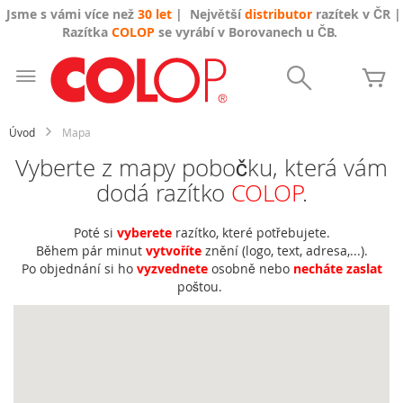
Jsme s vámi více než
30 let
| Největší
distributor
razítek v ČR |
Razítka
COLOP
se vyrábí v Borovanech u ČB.
Přejít
na
Search
Mů
obsah
Úvod
Mapa
Vyberte z mapy pobočku, která vám
dodá razítko
COLOP
.
Poté si
vyberete
razítko, které potřebujete.
Během pár minut
vytvoříte
znění (logo, text, adresa,...).
Po objednání si ho
vyzvednete
osobně nebo
necháte zaslat
poštou.