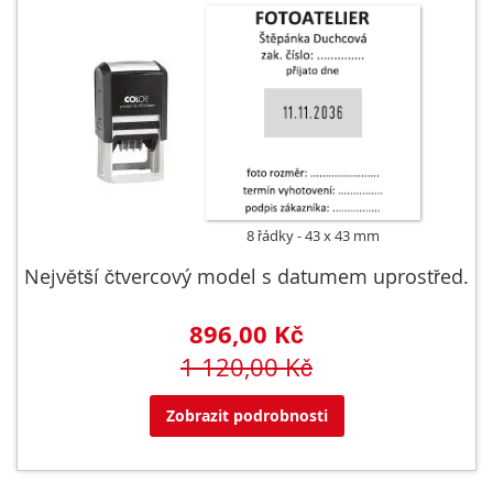
8 řádky
43 x 43 mm
Největší čtvercový model s datumem uprostřed.
896,00 Kč
1 120,00 Kč
Zobrazit podrobnosti