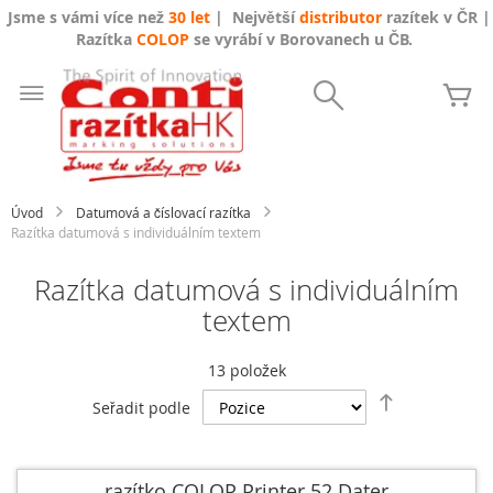
Jsme s vámi více než
30 let
| Největší
distributor
razítek v ČR |
Razítka
COLOP
se vyrábí v Borovanech u ČB.
Přejít
na
Search
Mů
obsah
Úvod
Datumová a číslovací razítka
Razítka datumová s individuálním textem
Razítka datumová s individuálním
textem
13
položek
Nastavit
Seřadit podle
sestupně
razítko COLOP Printer 52 Dater