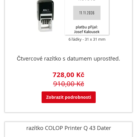
6 řádky
31 x 31 mm
Čtvercové razítko s datumem uprostřed.
728,00 Kč
910,00 Kč
Zobrazit podrobnosti
razítko COLOP Printer Q 43 Dater