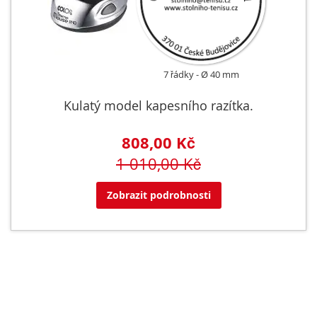
7 řádky
Ø 40 mm
Kulatý model kapesního razítka.
808,00 Kč
1 010,00 Kč
Zobrazit podrobnosti