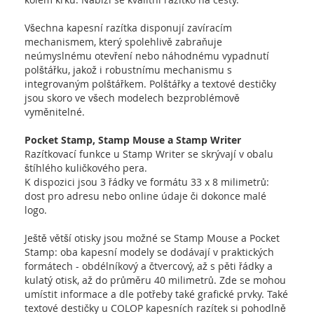
Všechna kapesní razítka disponují zavíracím
mechanismem, který spolehlivě zabraňuje
neúmyslnému otevření nebo náhodnému vypadnutí
polštářku, jakož i robustnímu mechanismu s
integrovaným polštářkem. Polštářky a textové destičky
jsou skoro ve všech modelech bezproblémově
vyměnitelné.
Pocket Stamp, Stamp Mouse a Stamp Writer
Razítkovací funkce u Stamp Writer se skrývají v obalu
štíhlého kuličkového pera.
K dispozici jsou 3 řádky ve formátu 33 x 8 milimetrů:
dost pro adresu nebo online údaje či dokonce malé
logo.
Ještě větší otisky jsou možné se Stamp Mouse a Pocket
Stamp: oba kapesní modely se dodávají v praktických
formátech - obdélníkový a čtvercový, až s pěti řádky a
kulatý otisk, až do průměru 40 milimetrů. Zde se mohou
umístit informace a dle potřeby také grafické prvky. Také
textové destičky u COLOP kapesních razítek si pohodlně