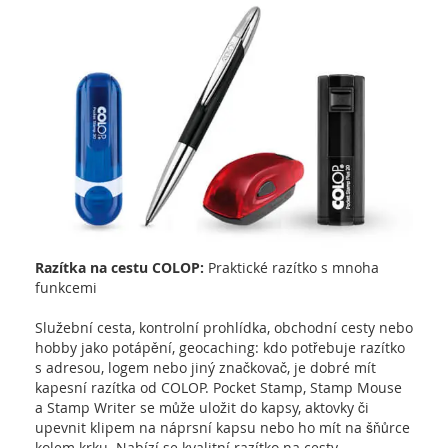
Razítka na cestu COLOP:
Praktické razítko s mnoha
funkcemi
Služební cesta, kontrolní prohlídka, obchodní cesty nebo
hobby jako potápění, geocaching: kdo potřebuje razítko
s adresou, logem nebo jiný značkovač, je dobré mít
kapesní razítka od COLOP. Pocket Stamp, Stamp Mouse
a Stamp Writer se může uložit do kapsy, aktovky či
upevnit klipem na náprsní kapsu nebo ho mít na šňůrce
kolem krku. Nabízí se kvalitní razítko na cesty.