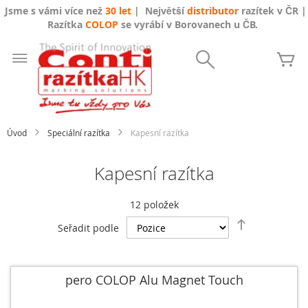
Jsme s vámi více než
30 let
| Největší
distributor
razítek v ČR |
Razítka
COLOP
se vyrábí v Borovanech u ČB.
Přejít
na
Search
Mů
obsah
Úvod
Speciální razítka
Kapesní razítka
Kapesní razítka
12
položek
Nastavit
Seřadit podle
sestupně
pero COLOP Alu Magnet Touch