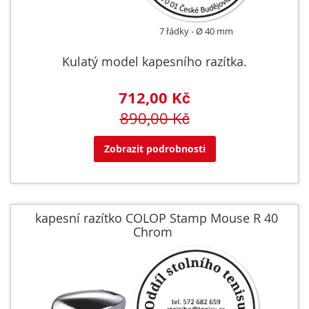
7 řádky
Ø 40 mm
Kulatý model kapesního razítka.
712,00 Kč
890,00 Kč
Zobrazit podrobnosti
kapesní razítko COLOP Stamp Mouse R 40
Chrom