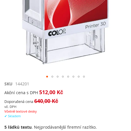
Přeskočit
SKU
144201
na
512,00 Kč
Akční cena s DPH
začátek
640,00 Kč
galerie
Doporučená cena
s
vč. DPH
Včetně textové desky
obrázky
✔ Skladem
5 řádků textu
. Nejprodávanější firemní razítko.