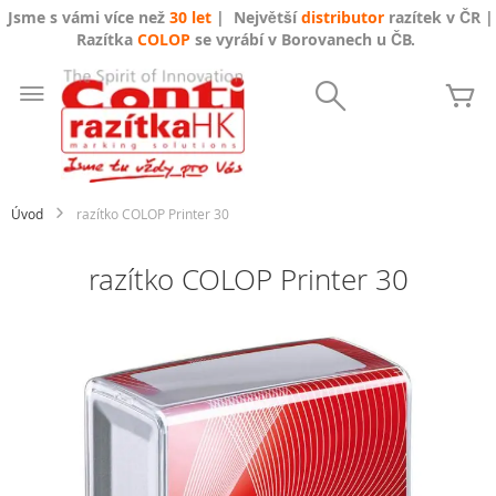
Jsme s vámi více než
30 let
| Největší
distributor
razítek v ČR |
Razítka
COLOP
se vyrábí v Borovanech u ČB.
Přejít
na
Search
Mů
obsah
Úvod
razítko COLOP Printer 30
razítko COLOP Printer 30
Přeskočit
na
konec
galerie
s
obrázky