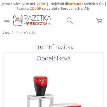
Jsme s vámi více než
30 let
| Největší
distributor
razítek v ČR |
Razítka
COLOP
se vyrábí v Borovanech u ČB.
Přejít
na
Search
Mů
obsah
Úvod
Firemní razítka
Firemní razítka
Obdélníková