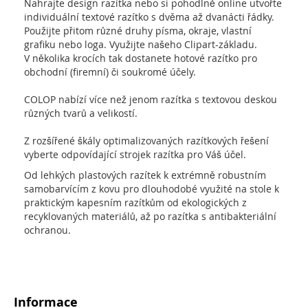
Nahrajte design razítka nebo si pohodlně online utvořte
individuální textové razítko s dvěma až dvanácti řádky.
Použijte přitom různé druhy písma, okraje, vlastní
grafiku nebo loga. Využijte našeho Clipart-základu.
V několika krocích tak dostanete hotové razítko pro
obchodní (firemní) či soukromé účely.
COLOP nabízí více než jenom razítka s textovou deskou
různých tvarů a velikostí.
Z rozšířené škály optimalizovaných razítkových řešení
vyberte odpovídající strojek razítka pro Váš účel.
Od lehkých plastových razítek k extrémně robustním
samobarvícím z kovu pro dlouhodobé využité na stole k
praktickým kapesním razítkům od ekologických z
recyklovaných materiálů, až po razítka s antibakteriální
ochranou.
Informace