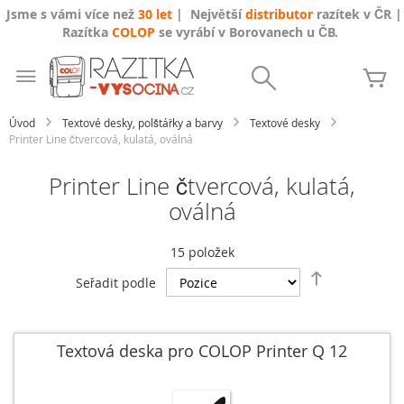
Jsme s vámi více než
30 let
| Největší
distributor
razítek v ČR |
Razítka
COLOP
se vyrábí v Borovanech u ČB.
Přejít
na
Search
Mů
obsah
Úvod
Textové desky, polštářky a barvy
Textové desky
Printer Line čtvercová, kulatá, oválná
Printer Line čtvercová, kulatá,
oválná
15
položek
Nastavit
Seřadit podle
sestupně
Textová deska pro COLOP Printer Q 12