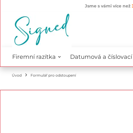
Jsme s vámi více než
Přejít
na
obsah
Firemní razítka
Datumová a číslovací 
Úvod
Formulář pro odstoupení