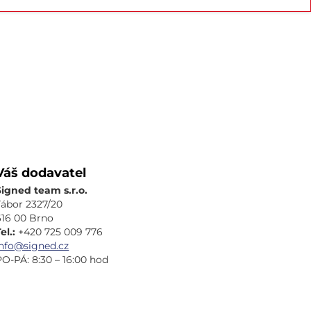
Váš dodavatel
Signed team s.r.o.
Tábor 2327/20
616 00 Brno
el.:
+420 725 009 776
info@signed.cz
PO-PÁ: 8:30 – 16:00 hod