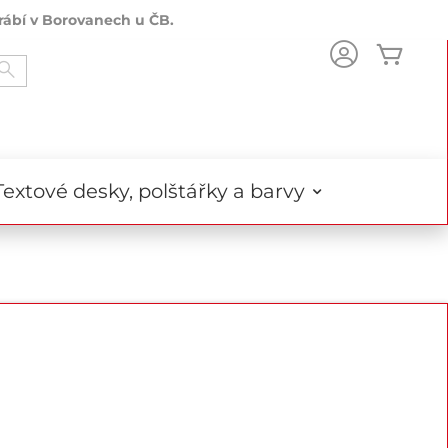
rábí v Borovanech u ČB.
Můj k
Search
Textové desky, polštářky a barvy