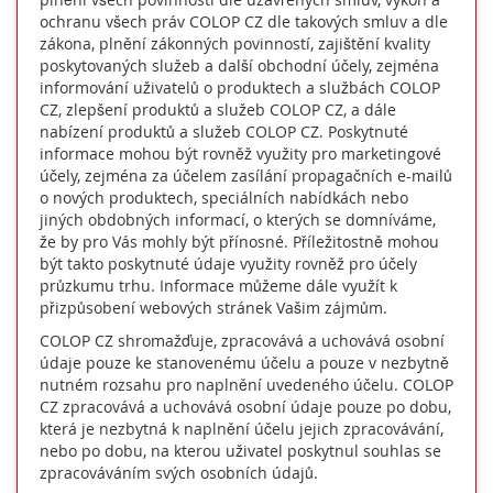
ochranu všech práv COLOP CZ dle takových smluv a dle
zákona, plnění zákonných povinností, zajištění kvality
poskytovaných služeb a další obchodní účely, zejména
informování uživatelů o produktech a službách COLOP
CZ, zlepšení produktů a služeb COLOP CZ, a dále
nabízení produktů a služeb COLOP CZ. Poskytnuté
informace mohou být rovněž využity pro marketingové
účely, zejména za účelem zasílání propagačních e-mailů
o nových produktech, speciálních nabídkách nebo
jiných obdobných informací, o kterých se domníváme,
že by pro Vás mohly být přínosné. Příležitostně mohou
být takto poskytnuté údaje využity rovněž pro účely
průzkumu trhu. Informace můžeme dále využít k
přizpůsobení webových stránek Vašim zájmům.
COLOP CZ shromažďuje, zpracovává a uchovává osobní
údaje pouze ke stanovenému účelu a pouze v nezbytně
nutném rozsahu pro naplnění uvedeného účelu. COLOP
CZ zpracovává a uchovává osobní údaje pouze po dobu,
která je nezbytná k naplnění účelu jejich zpracovávání,
nebo po dobu, na kterou uživatel poskytnul souhlas se
zpracováváním svých osobních údajů.