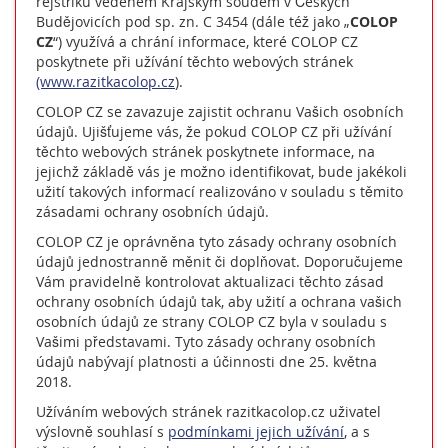
rejstříku vedeném Krajským soudem v Českých
Budějovicích pod sp. zn. C 3454 (dále též jako „
COLOP
CZ
“) využívá a chrání informace, které COLOP CZ
poskytnete při užívání těchto webových stránek
(www.razitkacolop.cz
).
COLOP CZ se zavazuje zajistit ochranu Vašich osobních
údajů. Ujišťujeme vás, že pokud COLOP CZ při užívání
těchto webových stránek poskytnete informace, na
jejichž základě vás je možno identifikovat, bude jakékoli
užití takových informací realizováno v souladu s těmito
zásadami ochrany osobních údajů.
COLOP CZ je oprávněna tyto zásady ochrany osobních
údajů jednostranně měnit či doplňovat. Doporučujeme
Vám pravidelně kontrolovat aktualizaci těchto zásad
ochrany osobních údajů tak, aby užití a ochrana vašich
osobních údajů ze strany COLOP CZ byla v souladu s
Vašimi představami. Tyto zásady ochrany osobních
údajů nabývají platnosti a účinnosti dne 25. května
2018.
Užíváním webových stránek razitkacolop.cz uživatel
výslovně souhlasí s
podmínkami jejich užívání
, a s