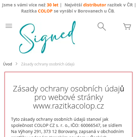
Jsme s vámi více než
30 let
| Největší
distributor
razítek v ČR |
Razítka
COLOP
se vyrábí v Borovanech u ČB.
Přejít
na
Search
Mů
obsah
Úvod
Zásady ochrany osobních údajů
Zásady ochrany osobních údajů
pro webové stránky
www.razitkacolop.cz
Tyto zásady ochrany osobních údajů stanoví jak
společnost COLOP CZ s. r. o., IČO: 60066547, se sídlem
Na Výhony 291, 373 12 Borovany, zapsaná v obchodním