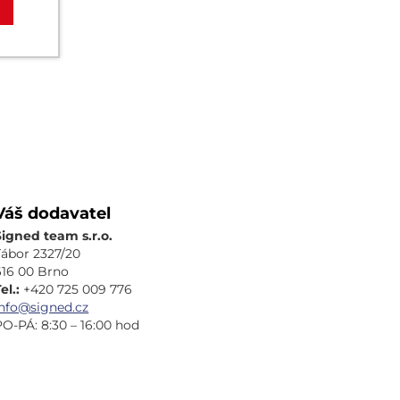
Váš dodavatel
Signed team s.r.o.
Tábor 2327/20
616 00 Brno
el.:
+420 725 009 776
info@signed.cz
PO-PÁ: 8:30 – 16:00 hod