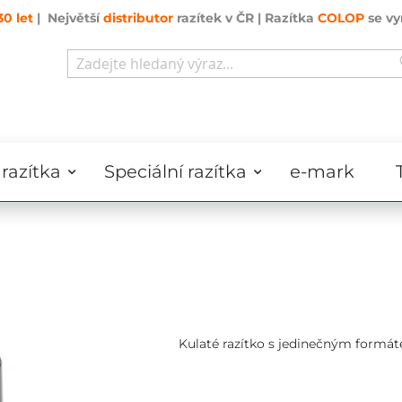
30 let
| Největší
distributor
razítek v ČR | Razítka
COLOP
se vy
Search
razítka
Speciální razítka
e-mark
Kulaté razítko s jedinečným formá