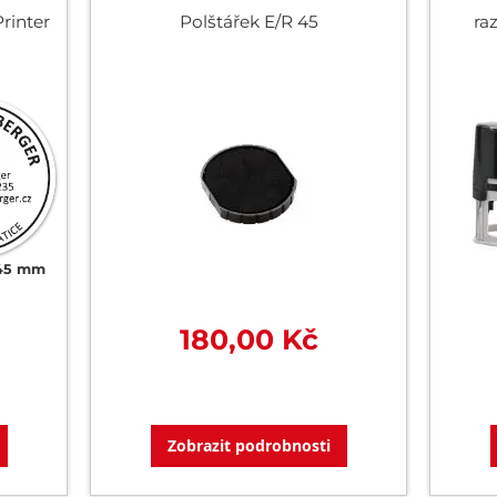
rinter
Polštářek E/R 45
ra
45 mm
180,00 Kč
Zobrazit podrobnosti