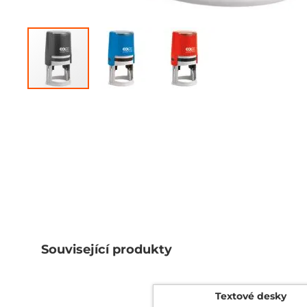
Přeskočit
na
začátek
galerie
s
obrázky
Související produkty
Textové desky