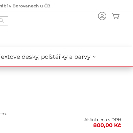
rábí v Borovanech u ČB.
Můj k
Search
Textové desky, polštářky a barvy
tem.
Akční cena s DPH
800,00 Kč