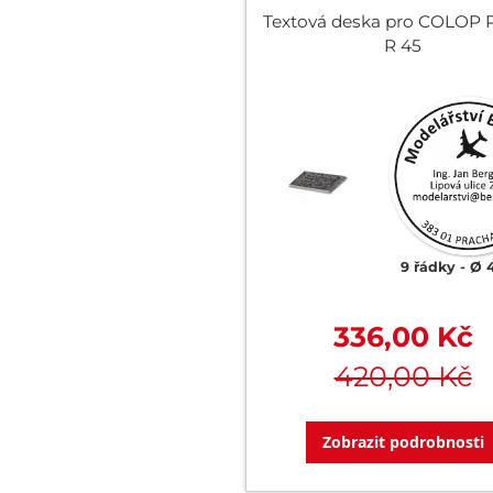
Textová deska pro COLOP P
R 45
9 řádky
Ø 
336,00 Kč
420,00 Kč
Zobrazit podrobnosti