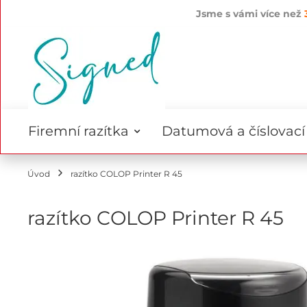
Jsme s vámi více než
Přejít
na
obsah
Firemní razítka
Datumová a číslovací 
Úvod
razítko COLOP Printer R 45
razítko COLOP Printer R 45
Přeskočit
na
konec
galerie
s