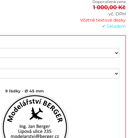
Doporučená cena
1 000,00 Kč
vč. DPH
Včetně textové desky
✔ Skladem
9 řádky
Ø 45 mm