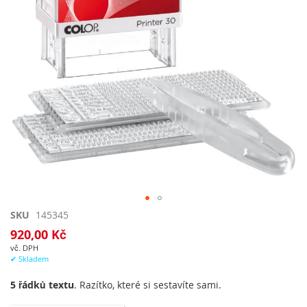
Přeskočit
SKU
145345
na
920,00 Kč
začátek
vč. DPH
galerie
✔ Skladem
s
obrázky
5 řádků textu
. Razítko, které si sestavíte sami.