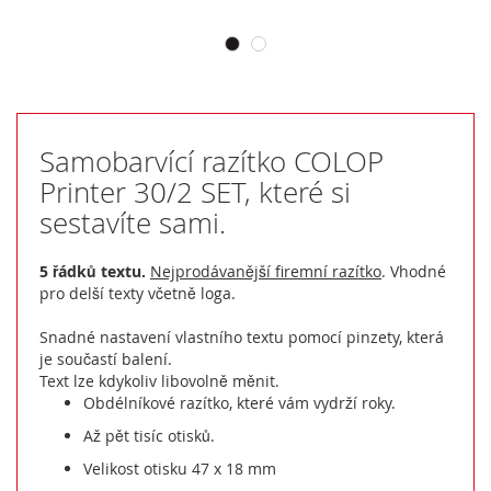
Samobarvící razítko COLOP
Printer 30/2 SET, které si
sestavíte sami.
5 řádků textu.
Nejprodávanější firemní razítko
. Vhodné
pro delší texty včetně loga.
Snadné nastavení vlastního textu pomocí pinzety, která
je součastí balení.
Text lze kdykoliv libovolně měnit.
Obdélníkové razítko, které vám vydrží roky.
Až pět tisíc otisků.
Velikost otisku 47 x 18 mm