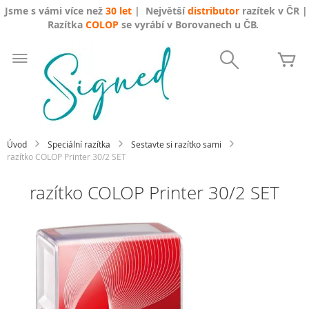
Jsme s vámi více než
30 let
| Největší
distributor
razítek v ČR |
Razítka
COLOP
se vyrábí v Borovanech u ČB.
Přejít
na
Search
Mů
obsah
Úvod
Speciální razítka
Sestavte si razítko sami
razítko COLOP Printer 30/2 SET
razítko COLOP Printer 30/2 SET
Přeskočit
na
konec
galerie
s
obrázky