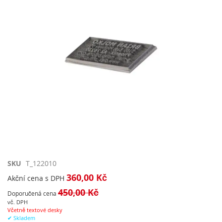
obrázky
Přeskočit
SKU
T_122010
na
360,00 Kč
Akční cena s DPH
začátek
450,00 Kč
galerie
Doporučená cena
s
vč. DPH
Včetně textové desky
obrázky
✔ Skladem