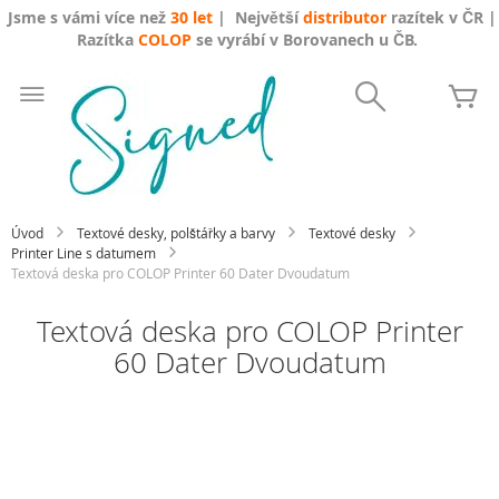
Jsme s vámi více než
30 let
| Největší
distributor
razítek v ČR |
Razítka
COLOP
se vyrábí v Borovanech u ČB.
Přejít
na
Search
Mů
obsah
Úvod
Textové desky, polštářky a barvy
Textové desky
Printer Line s datumem
Textová deska pro COLOP Printer 60 Dater Dvoudatum
Textová deska pro COLOP Printer
60 Dater Dvoudatum
Přeskočit
na
konec
galerie
s