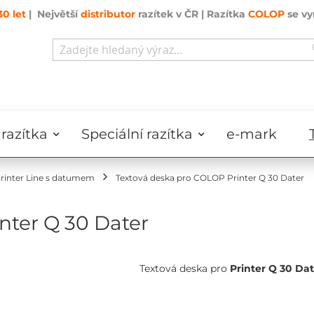
30 let
| Největší
distributor
razítek v ČR | Razítka
COLOP
se vy
Search
razítka
Speciální razítka
e-mark
rinter Line s datumem
Textová deska pro COLOP Printer Q 30 Dater
nter Q 30 Dater
Textová deska pro
Printer Q 30 Dat