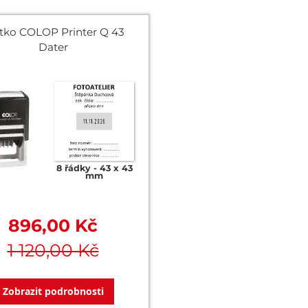
ítko COLOP Printer Q 43
Dater
8 řádky
43 x 43
mm
896,00 Kč
1 120,00 Kč
Zobrazit podrobnosti