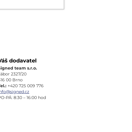
Váš dodavatel
Signed team s.r.o.
Tábor 2327/20
616 00 Brno
el.:
+420 725 009 776
info@signed.cz
PO-PÁ: 8:30 – 16:00 hod