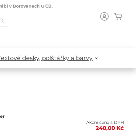
rábí v Borovanech u ČB.
Můj k
Search
Textové desky, polštářky a barvy
er
Akční cena s DPH
240,00 Kč