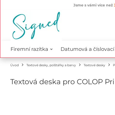
Jsme s vámi více než
Přejít
na
obsah
Firemní razítka
Datumová a číslovací 
Úvod
Textové desky, polštářky a barvy
Textové desky
P
Textová deska pro COLOP Pri
Přeskočit
na
konec
galerie
s