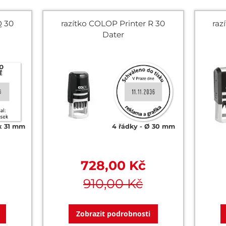
Q 30
razítko COLOP Printer R 30
raz
Dater
 x 31 mm
4 řádky
Ø 30 mm
728,00 Kč
910,00 Kč
Zobrazit podrobnosti