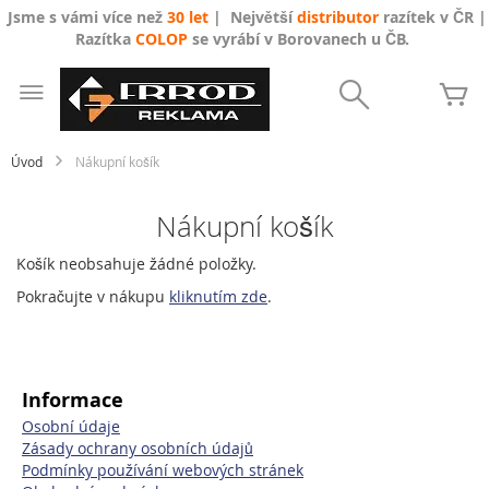
Jsme s vámi více než
30 let
| Největší
distributor
razítek v ČR |
Razítka
COLOP
se vyrábí v Borovanech u ČB.
Přejít
na
Search
Mů
obsah
Úvod
Nákupní košík
Nákupní košík
Košík neobsahuje žádné položky.
Pokračujte v nákupu
kliknutím zde
.
Informace
Osobní údaje
Zásady ochrany osobních údajů
Podmínky používání webových stránek