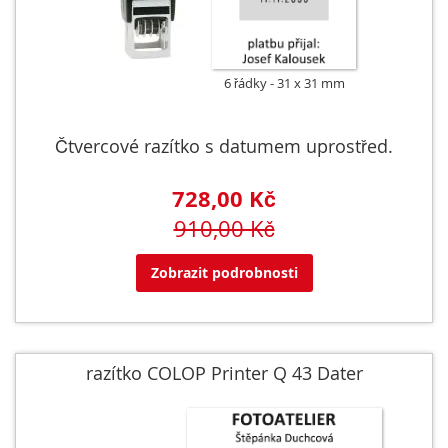
6 řádky
31 x 31 mm
Čtvercové razítko s datumem uprostřed.
728,00 Kč
910,00 Kč
Zobrazit podrobnosti
razítko COLOP Printer Q 43 Dater