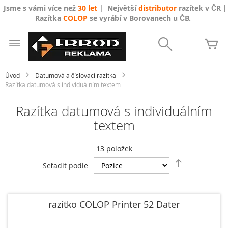
Jsme s vámi více než
30 let
| Největší
distributor
razítek v ČR |
Razítka
COLOP
se vyrábí v Borovanech u ČB.
Přejít
na
Search
Mů
obsah
Úvod
Datumová a číslovací razítka
Razítka datumová s individuálním textem
Razítka datumová s individuálním
textem
13
položek
Nastavit
Seřadit podle
sestupně
razítko COLOP Printer 52 Dater