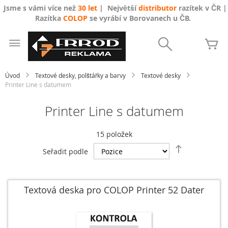
Jsme s vámi více než
30 let
| Největší
distributor
razítek v ČR |
Razítka
COLOP
se vyrábí v Borovanech u ČB.
Přejít
na
Search
Mů
obsah
Úvod
Textové desky, polštářky a barvy
Textové desky
Printer Line s datumem
Printer Line s datumem
15
položek
Nastavit
Seřadit podle
sestupně
Textová deska pro COLOP Printer 52 Dater