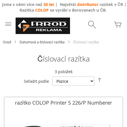
Jsme s vámi více než
30 let
| Největší
distributor
razítek v ČR |
Razítka
COLOP
se vyrábí v Borovanech u ČB.
Přejít
na
Search
Mů
obsah
Úvod
Datumová a číslovací razítka
Číslovací razítka
Číslovací razítka
3
položek
Nastavit
Seřadit podle
sestupně
razítko COLOP Printer S 226/P Numberer