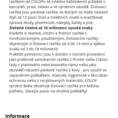
razítkem od COLOPu se zvládne každodenní pořádek v
kanceláři, praxi, skladu a ve výrobním závodě. Číslovací
razítka jsou pásková razítka, ve kterých se může nastavit
čtyři až 12 pozic čísel a zvláštních znaků a orazítkovat
spisové desky, písemnosti, nálepky, balíky a jiné.
Zřetelně čitelné až 18 milimetrů vysoké znaky
Rozšiřte si textová, úřední a firemní razítka s
mnohostrannými, použitelnými, číslovacími razítky -
objednejte si číslovací razítko od 4 do 13 míst a výškou
znaků od 3 do 18 milimetrů!
Praktičtí pomocníci jsou k dostání v různém provedení:
jako praktické samobarvící razítko z Printer nebo Classic
řady z plastového nebo kovového rámu nebo jako
obzvlášť robustní páskové razítko z kovu - pro využití se
separátním polštářkem. Klasické, hygienické s Microban
ochranou nebo z recyklovaných materiálů: COLOP
výrobní škála obsahuje číslovací razítka pro každou
potřebu. Dávejte pozor na vhodné polštářky!
Informace