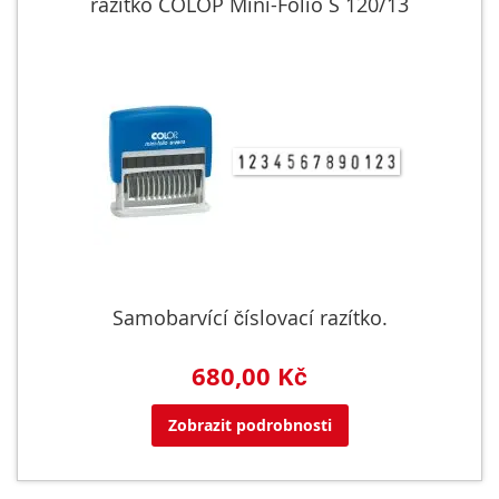
razítko COLOP Mini-Folio S 120/13
Samobarvící číslovací razítko.
680,00 Kč
Zobrazit podrobnosti