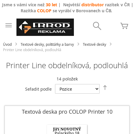
Jsme s vámi více než
30 let
| Největší
distributor
razítek v ČR |
Razítka
COLOP
se vyrábí v Borovanech u ČB.
Přejít
na
Search
Mů
obsah
Úvod
Textové desky, polštářky a barvy
Textové desky
Printer Line obdelníková, podlouhlá
Printer Line obdelníková, podlouhlá
14
položek
Nastavit
Seřadit podle
sestupně
Textová deska pro COLOP Printer 10