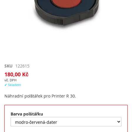
Přeskočit
SKU
122615
na
180,00 Kč
začátek
vč. DPH
galerie
✔ Skladem
s
obrázky
Náhradní polštářek pro Printer R 30.
Barva polštářku