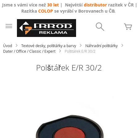
Jsme s vámi více než
30 let
| Největší
distributor
razítek v ČR |
Razítka
COLOP
se vyrábí v Borovanech u ČB.
Přejít
na
Search
Mů
obsah
Úvod
Textové desky, polštářky a barvy
Náhradní polštářky
Dater / Office / Classic / Expert
Polštářek E/R 30/2
Polštářek E/R 30/2
Přeskočit
na
konec
galerie
s
obrázky