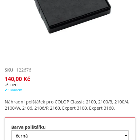
Přeskočit
SKU
122676
na
140,00 Kč
začátek
vč. DPH
galerie
✔ Skladem
s
obrázky
Náhradní polštářek pro COLOP Classic 2100, 2100/3, 2100/4,
2100/W, 2106, 2106/P, 2160, Expert 3100, Expert 3160.
Barva polštářku