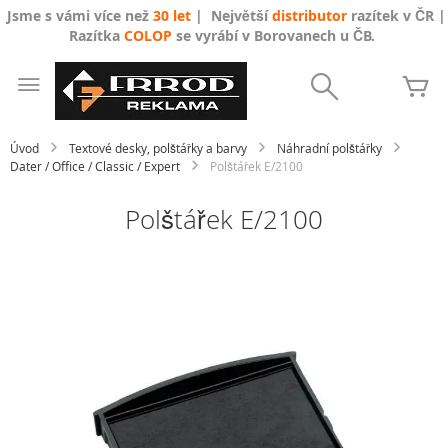
Jsme s vámi více než
30 let
| Největší
distributor
razítek v ČR |
Razítka
COLOP
se vyrábí v Borovanech u ČB.
Přejít
na
Search
Mů
obsah
Úvod
Textové desky, polštářky a barvy
Náhradní polštářky
Dater / Office / Classic / Expert
Polštářek E/2100
Polštářek E/2100
Přeskočit
na
konec
galerie
s
obrázky