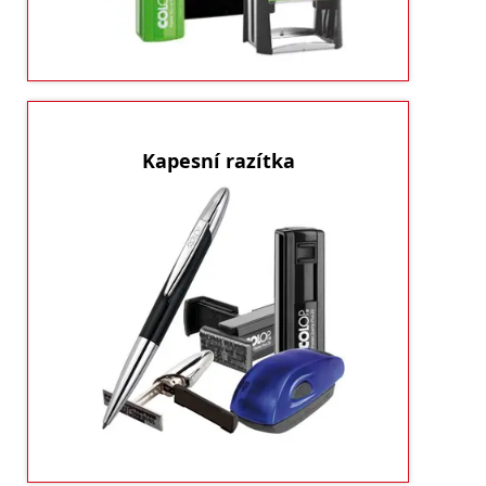
ukázat produkty
Kapesní razítka
Kapesní razítkaKapesní razítka vhodná na cesty
Budete jej mít vždy při sobě. A
i do kanceláře.
navíc vypadají velmi dobře jako designový
doplňek.
ukázat produkty