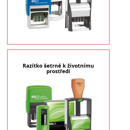
Potřebujete „datumku“
Konec všem zmatkům.
nebo „číslovačku“? Tak tady jsou.
ukázat produkty
Razítko šetrné k životnímu
prostředí
Razítka Green
Životní prostředí nám není jedno!
Line vyrábíme z materiálu, který je z 80%
recyklovatelný. A to se počítá.