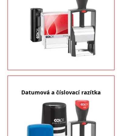
Razítkování nikdy nebylo zábavnější a
Klasické i atypické tvary a velikosti,
jednodušší.
které budete potřebovat.
ukázat produkty
Datumová a číslovací razítka