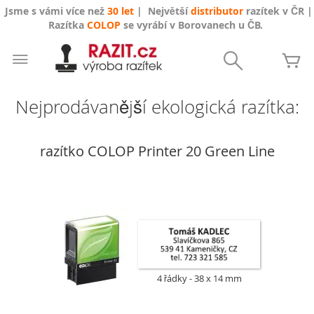
Jsme s vámi více než
30 let
| Největší
distributor
razítek v ČR |
Razítka
COLOP
se vyrábí v Borovanech u ČB.
Přejít
na
Search
Mů
obsah
Nejprodávanější ekologická razítka:
razítko COLOP Printer 20 Green Line
4 řádky
38 x 14 mm