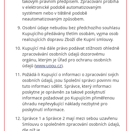
takovým právním předpisem. Zpracování probíhá
v elektronické podobě automatizovaným
systémem nebo v tištěné podobě
neautomatizovaným způsobem.
Osobní údaje nebudou bez předchozího souhlasu
Kupujícího předávány třetím osobám, vyjma osob
realizujících dopravu Zboží dle Kupní smlouvy.
Kupující má dále právo podávat stížnosti ohledně
zpracovávání osobních údajů dozorovému
orgánu, kterým je Úřad pro ochranu osobních
údajů (
www.uoou.cz
).
Požádá-li Kupující o informaci o zpracování svých
osobních údajů, jsou Společní správci povinni mu
tuto informaci sdělit. Správce, který informaci
poskytne je oprávněn za takové poskytnutí
informace požadovat po Kupujícím přiměřenou
úhradu nepřevyšující náklady nezbytné pro
poskytnutí informace.
Správce 1 a Správce 2 mají mezi sebou uzavřenu
Smlouvu o společném zpracování osobních údajů,
dle níž je