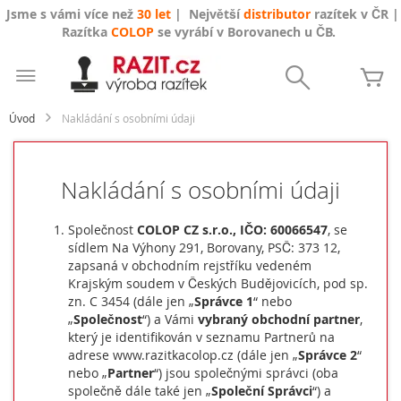
Jsme s vámi více než
30 let
| Největší
distributor
razítek v ČR |
Razítka
COLOP
se vyrábí v Borovanech u ČB.
Přejít
na
Search
Mů
obsah
Úvod
Nakládání s osobními údaji
Nakládání s osobními údaji
Společnost
COLOP CZ s.r.o., IČO: 60066547
, se
sídlem Na Výhony 291, Borovany, PSČ: 373 12,
zapsaná v obchodním rejstříku vedeném
Krajským soudem v Českých Budějovicích, pod sp.
zn. C 3454 (dále jen „
Správce 1
“ nebo
„
Společnost
“) a Vámi
vybraný obchodní partner
,
který je identifikován v seznamu Partnerů na
adrese www.razitkacolop.cz (dále jen „
Správce 2
“
nebo „
Partner
“) jsou společnými správci (oba
společně dále také jen „
Společní Správci
“) a