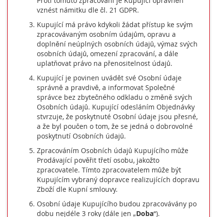
Proti tomuto zpracování je Kupující oprávněn
vznést námitku dle čl. 21 GDPR.
Kupující má právo kdykoli žádat přístup ke svým
zpracovávaným osobním údajům, opravu a
doplnění neúplných osobních údajů, výmaz svých
osobních údajů, omezení zpracování, a dále
uplatňovat právo na přenositelnost údajů.
Kupující je povinen uvádět své Osobní údaje
správně a pravdivě, a informovat Společné
správce bez zbytečného odkladu o změně svých
Osobních údajů. Kupující odesláním Objednávky
stvrzuje, že poskytnuté Osobní údaje jsou přesné,
a že byl poučen o tom, že se jedná o dobrovolné
poskytnutí Osobních údajů.
Zpracováním Osobních údajů Kupujícího může
Prodávající pověřit třetí osobu, jakožto
zpracovatele. Tímto zpracovatelem může být
Kupujícím vybraný dopravce realizujících dopravu
Zboží dle Kupní smlouvy.
Osobní údaje Kupujícího budou zpracovávány po
dobu nejdéle 3 roky (dále jen „
Doba
“).