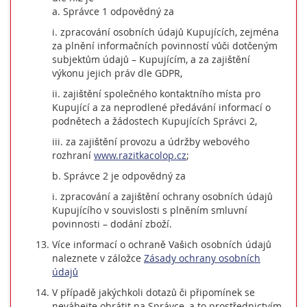
a. Správce 1 odpovědný za
i. zpracování osobních údajů Kupujících, zejména
za plnění informačních povinností vůči dotčeným
subjektům údajů – Kupujícím, a za zajištění
výkonu jejich práv dle GDPR,
ii. zajištění společného kontaktního místa pro
Kupující a za neprodlené předávání informací o
podnětech a žádostech Kupujících Správci 2,
iii. za zajištění provozu a údržby webového
rozhraní
www.razitkacolop.cz
;
b. Správce 2 je odpovědný za
i. zpracování a zajištění ochrany osobních údajů
Kupujícího v souvislosti s plněním smluvní
povinnosti – dodání zboží.
Více informací o ochraně Vašich osobních údajů
naleznete v záložce
Zásady ochrany osobních
údajů
V případě jakýchkoli dotazů či připomínek se
neváhejte obrátit na Správce, a to prostřednictvím