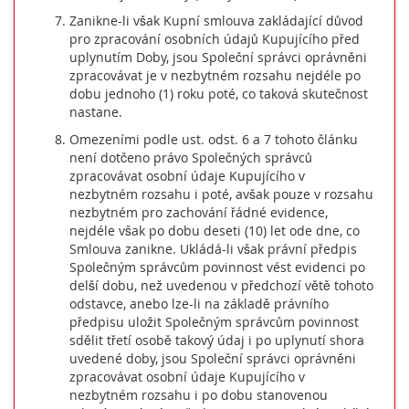
Zanikne-li však Kupní smlouva zakládající důvod
pro zpracování osobních údajů Kupujícího před
uplynutím Doby, jsou Společní správci oprávněni
zpracovávat je v nezbytném rozsahu nejdéle po
dobu jednoho (1) roku poté, co taková skutečnost
nastane.
Omezeními podle ust. odst. 6 a 7 tohoto článku
není dotčeno právo Společných správců
zpracovávat osobní údaje Kupujícího v
nezbytném rozsahu i poté, avšak pouze v rozsahu
nezbytném pro zachování řádné evidence,
nejdéle však po dobu deseti (10) let ode dne, co
Smlouva zanikne. Ukládá-li však právní předpis
Společným správcům povinnost vést evidenci po
delší dobu, než uvedenou v předchozí větě tohoto
odstavce, anebo lze-li na základě právního
předpisu uložit Společným správcům povinnost
sdělit třetí osobě takový údaj i po uplynutí shora
uvedené doby, jsou Společní správci oprávněni
zpracovávat osobní údaje Kupujícího v
nezbytném rozsahu i po dobu stanovenou