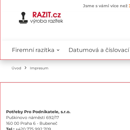
Jsme s vámi více než
Přejít
na
obsah
Firemní razítka
Datumová a číslovací 
Úvod
Impresum
Potřeby Pro Podnikatele, s.r.o.
Puškinovo náměstí 692/17
160 00 Praha 6 - Bubeneč
Tel.:
+420 775 992 709