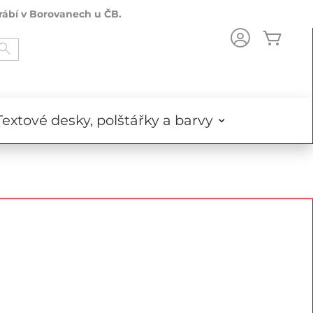
rábí v Borovanech u ČB.
Můj k
Search
Textové desky, polštářky a barvy