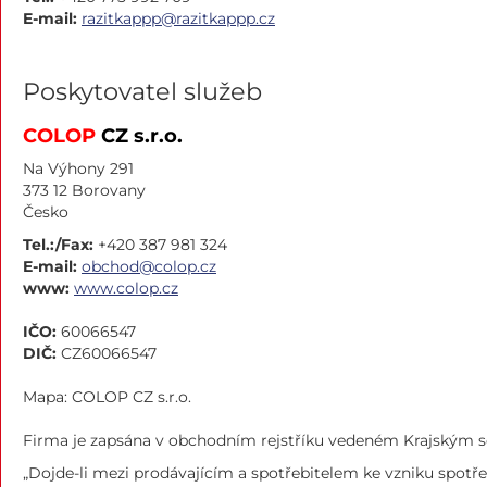
E-mail:
razitkappp@razitkappp.cz
Poskytovatel služeb
COLOP
CZ s.r.o.
Na Výhony 291
373 12 Borovany
Česko
Tel.:/Fax:
+420 387 981 324
E-mail:
obchod@colop.cz
www:
www.colop.cz
IČO:
60066547
DIČ:
CZ60066547
Mapa: COLOP CZ s.r.o.
Firma je zapsána v obchodním rejstříku vedeném Krajským s
„Dojde-li mezi prodávajícím a spotřebitelem ke vzniku spotř