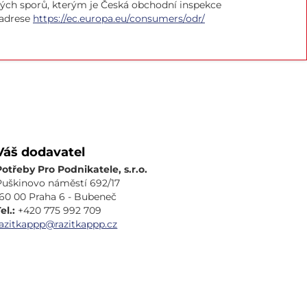
ých sporů, kterým je Česká obchodní inspekce
 adrese
https://ec.europa.eu/consumers/odr/
Váš dodavatel
Potřeby Pro Podnikatele, s.r.o.
Puškinovo náměstí 692/17
160 00 Praha 6 - Bubeneč
el.:
+420 775 992 709
razitkappp@razitkappp.cz