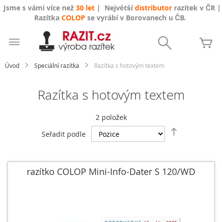
Jsme s vámi více než
30 let
| Největší
distributor
razítek v ČR |
Razítka
COLOP
se vyrábí v Borovanech u ČB.
Přejít
na
Search
Mů
obsah
Úvod
Speciální razítka
Razítka s hotovým textem
Razítka s hotovým textem
2
položek
Nastavit
Seřadit podle
sestupně
razítko COLOP Mini-Info-Dater S 120/WD