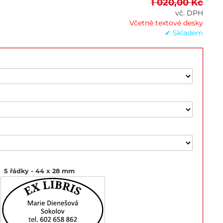
1 020,00 Kč
vč. DPH
Včetně textové desky
✔ Skladem
5 řádky
44 x 28 mm