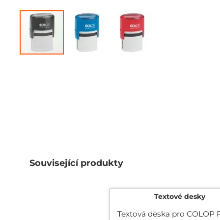
Přeskočit
na
začátek
galerie
s
obrázky
Související produkty
Textové desky
Textová deska pro COLOP P