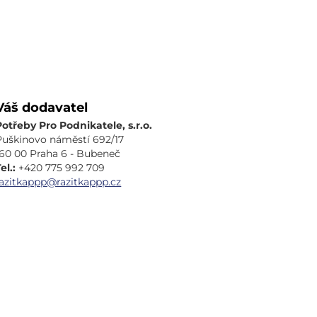
Váš dodavatel
Potřeby Pro Podnikatele, s.r.o.
Puškinovo náměstí 692/17
160 00 Praha 6 - Bubeneč
el.:
+420 775 992 709
razitkappp@razitkappp.cz