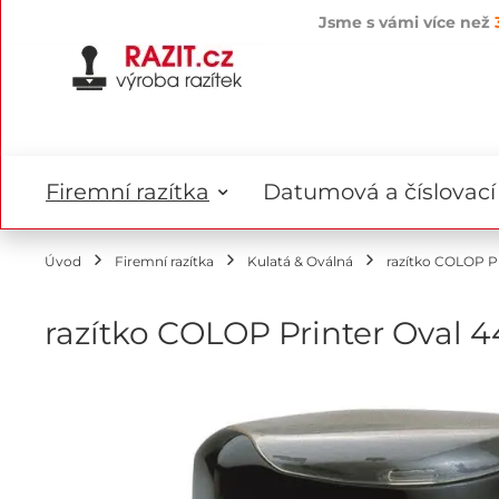
Jsme s vámi více než
Přejít
na
obsah
Firemní razítka
Datumová a číslovací 
Úvod
Firemní razítka
Kulatá & Oválná
razítko COLOP Pr
razítko COLOP Printer Oval 4
Přeskočit
na
konec
galerie
s
obrázky