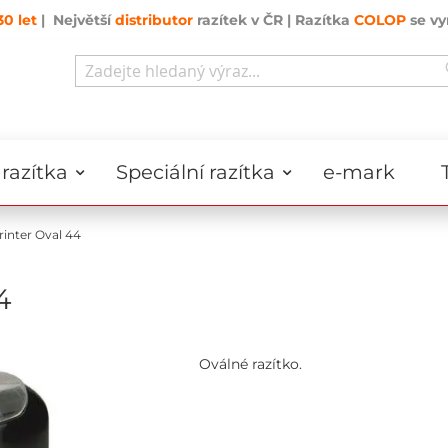
30 let
| Největší
distributor
razítek v ČR | Razítka
COLOP
se vy
Search
razítka
Speciální razítka
e-mark
inter Oval 44
4
Oválné razítko.