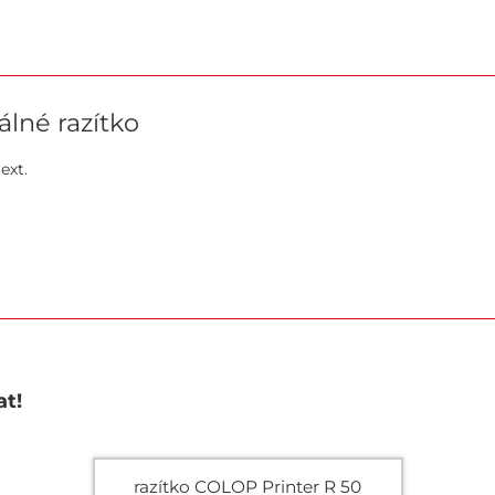
álné razítko
ext.
at!
razítko COLOP Printer R 50