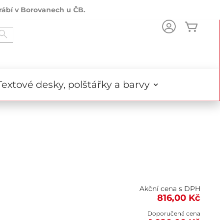
rábí v Borovanech u ČB.
Můj k
Search
Textové desky, polštářky a barvy
Akční cena s DPH
816,00 Kč
Doporučená cena